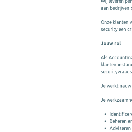
Wij leveren pe
aan bedrijven 
Onze klanten v
security een cr
Jouw rol
Als Accountman
klantenbestand
securityvraags
Je werkt nauw 
Je werkzaamhe
Identifice
Beheren en
Adviseren 