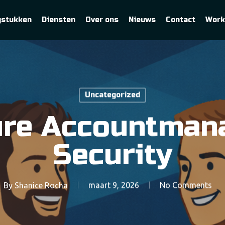
gstukken
Diensten
Over ons
Nieuws
Contact
Work
Uncategorized
ure Accountmana
Security
By
Shanice Rocha
maart 9, 2026
No Comments