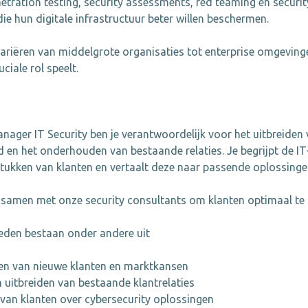
netration testing, security assessments, red teaming en securi
die hun digitale infrastructuur beter willen beschermen.
ariëren van middelgrote organisaties tot enterprise omgevin
uciale rol speelt.
ager IT Security ben je verantwoordelijk voor het uitbreiden
 en het onderhouden van bestaande relaties. Je begrijpt de IT
tukken van klanten en vertaalt deze naar passende oplossinge
samen met onze security consultants om klanten optimaal te 
den bestaan onder andere uit
ren van nieuwe klanten en marktkansen
 uitbreiden van bestaande klantrelaties
van klanten over cybersecurity oplossingen