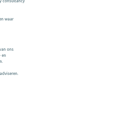
ty consultancy
gen waar
 van ons
- en
n.
adviseren.