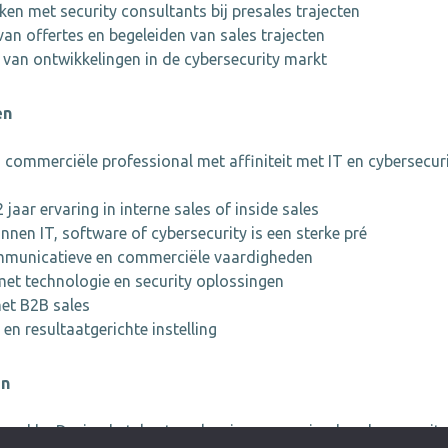
n met security consultants bij presales trajecten
van offertes en begeleiden van sales trajecten
 van ontwikkelingen in de cybersecurity markt
en
 commerciële professional met affiniteit met IT en cybersecuri
 jaar ervaring in interne sales of inside sales
innen IT, software of cybersecurity is een sterke pré
mmunicatieve en commerciële vaardigheden
 met technologie en security oplossingen
et B2B sales
 en resultaatgerichte instelling
en
ured by Design betekent werken in een groeiende cybersecurity