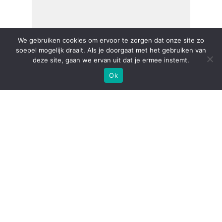
We gebruiken cookies om ervoor te zorgen dat onze site zo
soepel mogelijk draait. Als je doorgaat met het gebruiken van
deze site, gaan we ervan uit dat je ermee instemt.
Ok
Met veel plezier stellen
wij onze nieuwe ICT
Security Specialist voor.
16-03-2026