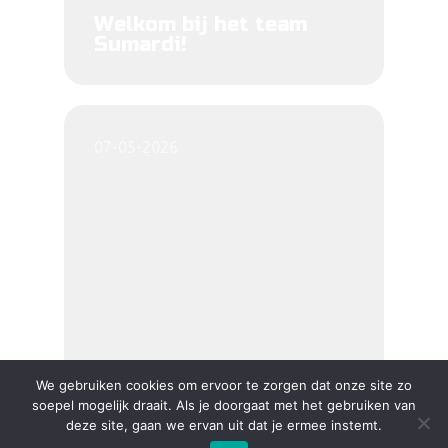
Welkom bij het team
Sumardi!
07-05-2026
We gebruiken cookies om ervoor te zorgen dat onze site zo
soepel mogelijk draait. Als je doorgaat met het gebruiken van
deze site, gaan we ervan uit dat je ermee instemt.
Met veel plezier stellen