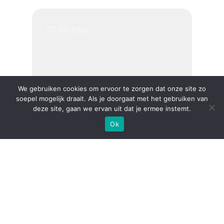
07-05-2026
We gebruiken cookies om ervoor te zorgen dat onze site zo
soepel mogelijk draait. Als je doorgaat met het gebruiken van
deze site, gaan we ervan uit dat je ermee instemt.
Ok
Met veel plezier stellen
wij onze nieuwe ICT
Security Specialist voor.