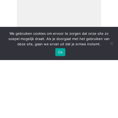
We gebruiken cookies om ervoor te zorgen dat onze site zo
soepel mogelijk draait. Als je doorgaat met het gebruiken van
deze site, gaan we ervan uit dat je ermee instemt.
Ok
Met veel plezier stellen
wij onze nieuwe ICT
Security Specialist voor.
16-03-2026