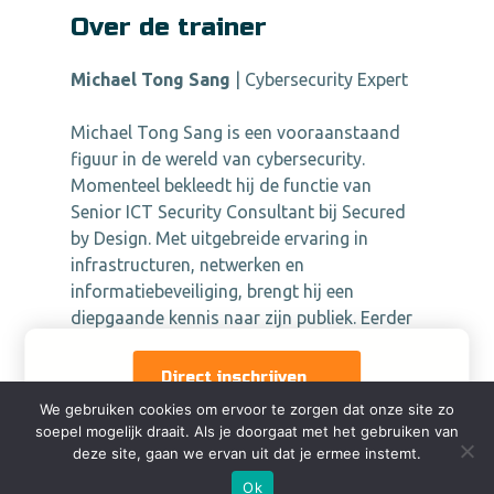
Over de trainer
Michael Tong Sang
| Cybersecurity Expert
Michael Tong Sang is een vooraanstaand
figuur in de wereld van cybersecurity.
Momenteel bekleedt hij de functie van
Senior ICT Security Consultant bij Secured
by Design. Met uitgebreide ervaring in
infrastructuren, netwerken en
informatiebeveiliging, brengt hij een
diepgaande kennis naar zijn publiek. Eerder
werkte Michael voor meerdere
gerenommeerde organisaties.
Meer
Direct inschrijven
informatie over zijn achtergrond is te
We gebruiken cookies om ervoor te zorgen dat onze site zo
vinden op zijn
LinkedIn-profiel
.
soepel mogelijk draait. Als je doorgaat met het gebruiken van
deze site, gaan we ervan uit dat je ermee instemt.
Ik kan niet, wel geïnteresseerd
Michael staat als spreker bekend om zijn
Ok