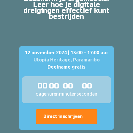
Leer hoe je digitale
dreigingen effectief kunt
bestrijden
12 november 2024 | 13:00 – 17:00 uur
Utopia Heritage, Paramaribo
Deelname gratis
00
00
00
00
dagen
uren
minuten
seconden
Direct inschrijven