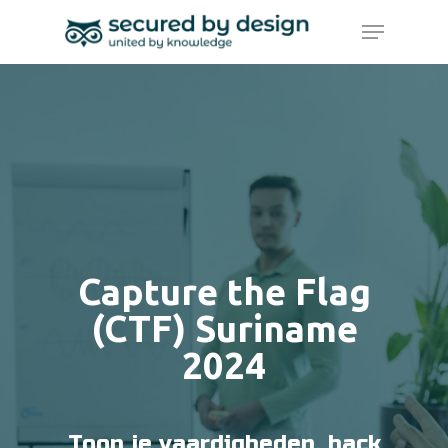
Skip
Menu
to
main
Close
content
Menu
Capture the Flag
(CTF) Suriname
2024
Toon je vaardigheden, hack