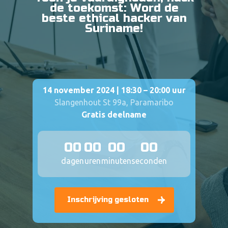
de toekomst: Word de
beste ethical hacker van
Suriname!
14 november 2024 | 18:30 – 20:00 uur
Slangenhout St 99a, Paramaribo
Gratis deelname
00
00
00
00
dagen
uren
minuten
seconden
Inschrijving gesloten